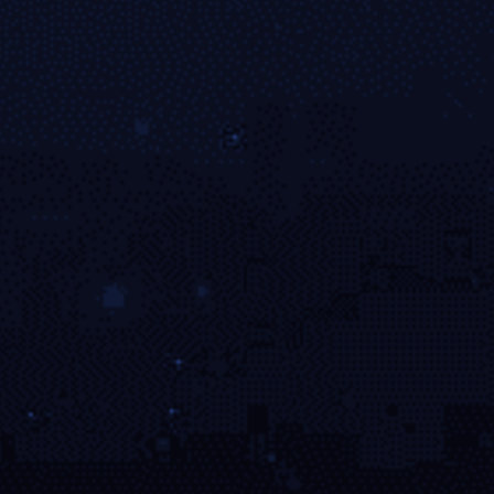
萨850万
转会消息：德罗与巴黎圣日耳曼达成...
联系我们
快速导航
徽省江汉区建设路101号27栋
App下载
室
关于我们
隐私政策
upport@bogouyulevip.com
用户协议
网站地图