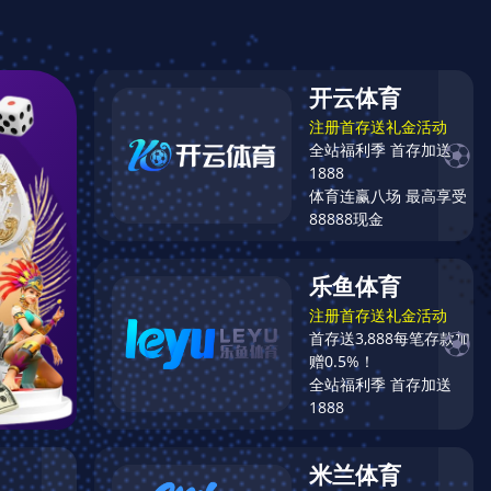
注册入口
赛事与数据服务
持
APP下载
与
网页使用
，每日同步更新
握比赛节奏。