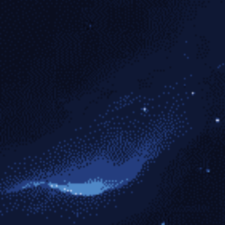
综上所述，无论是出售还是买入，都必须
向，以及他们是否能够继续保持竞争力和
总结：
总体而言，“皇马考虑出售罗德里戈 格伊
考量。在权衡多方利弊后，管理层才能做
随着转会窗口不断临近，我们期待看到更
足球的人们带来无限想象空间。
上一篇：