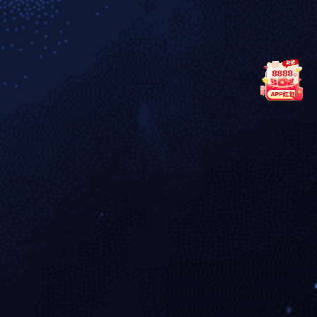
样，都将深刻影响到皇家马德里的未来走
个足球行业内复杂而微妙的人事关系与经济
史上一段值得铭记的重要篇章，为那些热爱
下一篇：