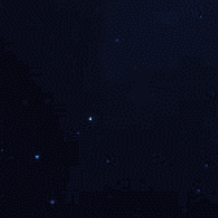
德罗转会协议达成巴黎将支付巴
近日，足球界迎来了一个引人瞩目的
2026-03-26
博狗娱乐
在博狗体育（BODOG）中文官网，畅
安
享纯粹体育激情！作为老牌可靠的博
2458
狗娱乐平台，平台覆盖足球、篮球、
s
网球、电竞等全球热门赛事，博狗比
分直播与博狗直播赛事让用户第一时
间掌握赛况。博狗体育竞猜玩法丰
富，操作流畅简单，无论电脑还是手
机，随时随地体验博狗在线体育。立
即访问博狗官方网站，开启您的热血