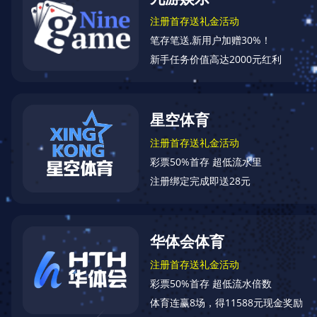
皇马考虑出售罗德里戈格伊并
2026-05-03 03:36
94 次阅读
在足球界，转会市场的动态总是备受关注
伊并非首选的态度也让人好奇。本文将从
应。这些因素共同构成了皇马在这个转会
1、罗德里戈的表现与潜
罗德里戈自加盟皇马以来，一直被视为球
的表现起伏不定，这让管理层不得不重新