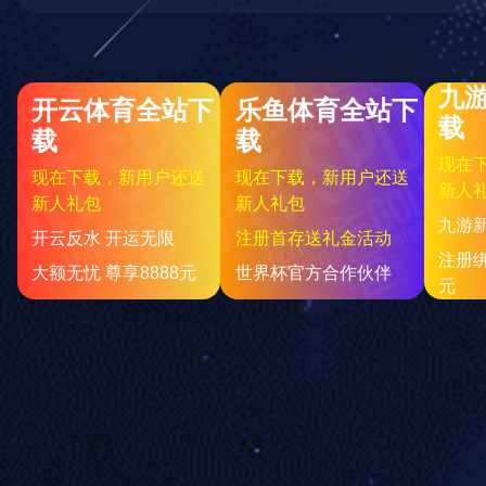
尽管如此，罗德里戈仍然展现出巨大的潜
完全有可能成长为顶级球员。因此，在考
此外，外界对罗德里戈未来发展的看法也
换来更具实力的球员，对球队整体提升更为重要
2、皇马的转会策略
每个赛季结束后，皇家马德里的转会策略
是为了获得资金，用于引进其他位置上更
同时，从财政角度来看，卖掉罗德里戈可
此，对于任何可能带来收入提升或减少成
最后，我们还要看到的是，与其他豪门相
大化。因此，在处理类似于罗德里戈这样