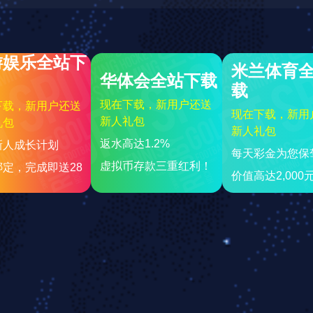
力。作为一名年轻球员，他拥有更高的发展空间。如果能够找到
虑出售时，皇马需权衡他的短期贡献与长期潜力之间的关系。
存在分歧。一部分人认为他应该继续留队，以便积累经验并提高
。这种不同意见也进一步 complicates 了皇马做出的决定
都受到媒体和球迷们密切关注。球队希望通过合理引援和调整阵
需要补强的人选。在这种情况下，管理层需要仔细评估市场行情
以缓解俱乐部的一部分财务压力。在当前经济环境下，各大俱乐
本的方法，都必须认真考虑。
比，皇马在转会市场上往往具有较强的话语权。他们不仅能吸引
的年轻球员时，他们自然要更加谨慎，以免错失良机。