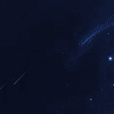
3、格伊的能力分析
格伊是一位颇具天赋且有着丰富经验的球
选目标。对于皇马来说，引入格伊虽然具
首先，我们需要明确的是格伊所能提供的
期。此外，不同风格之间的不兼容也可能
其次，从个人能力来看，尽管格伊在英超
要求也可能成为制约因素。因此，从多方
4、市场反应与前景分析
针对皇马出售罗德里戈以及对格伊兴趣不
果成功交易，将为新的引援创造条件；但
同时，在当前激烈竞争的足球市场中，每
乎战略布局。因此，及时准确地把握市场