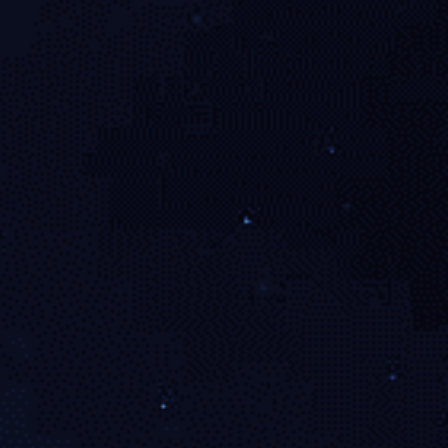
布雷默称赞BBC组合影响力提醒尤