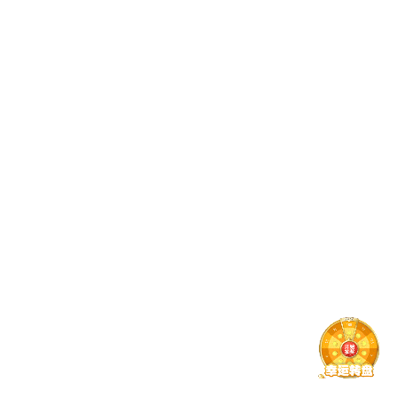
全平台接入博狗娱乐内容系统，支持 PC、
APP、移动 H5，无论你在何处，赛事内容
触手可及。