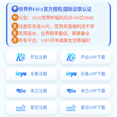
关于博狗娱乐
博狗娱乐是专注于体育赛事直播与互动体验的创新平台，致力于
为全球用户带来高速、安全与多样化的观赛服务体验，覆盖多语
种、多终端、多场景。