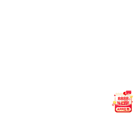
76人当前30胜战绩分析预测40胜概率高达9655胜可
能性仅5
本篇文章将对费城76人队当前的战绩进行深入分析，尤其是
他们在赛季中取得的30胜记录。通过数据和趋势，我们将
探...
阅读全文
2026-08-06