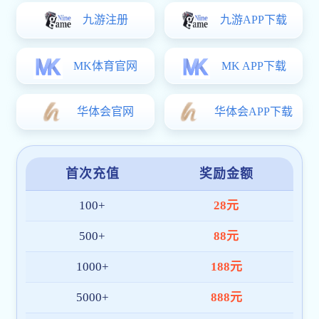
奖典礼上直言家人曾劝他停下，但他依然希望能为球
队贡献力量。这一发言引起了广泛关注，不仅反映了
他的职业精神，也展示了他对家庭和事业的深刻思
考。本文将从四个方面详细探讨C罗的获奖意义、家
庭对他的影响、他对球队的承诺以及未来的发展方
向，旨在全面解读这一事件背后的深意。
1、C罗获奖的意义
C罗获得环球声望奖，这不仅是对他个人职业生涯的
肯定，更是对他在世界足坛影响力的认可。作为历史
上最伟大的足球运动员之一，C罗所取得的每一个成
就都意味着他在不断推动足球运动的发展。他用自己
的努力与才华，带领多支球队赢得无数荣誉，并激励
着无数年轻球员追逐梦想。