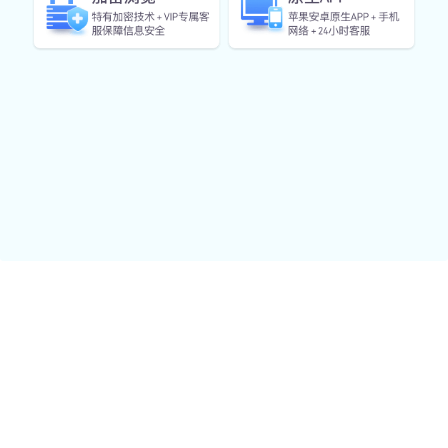
家庭常常被视为坚强后盾，而对于C罗来说，这种支
持尤为明显。
与此同时，家庭也让C罗更加珍惜自己的职业生涯。
他明白自己作为父亲和丈夫肩负着怎样的责任，因此
更愿意投入时间与精力去实现自己的目标。这种双重
身份让他更加坚定，即便是在遭遇挑战时，他依然选
择坚持，为自己的家人树立榜样。
这种家庭观念不仅体现在个人生活中，也延续到了他
的职业生涯。例如，他经常会把训练和比赛视作为了
更好地照顾家庭而付出的努力。这种情感连接赋予了
他的职业生涯更深层次的意义，使得每一次比赛都充
满激情与动力。