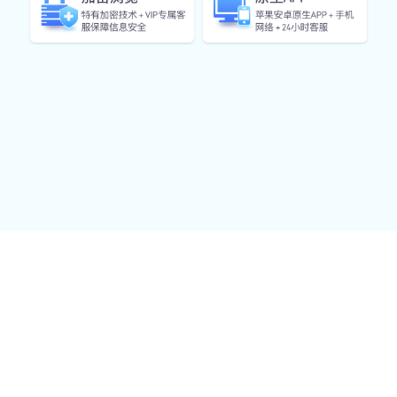
到彼此之间深厚的理解与信任，这是任何成功团队不
可或缺的一部分。只有当每位成员都能充分发挥自己
的长处，同时又能牺牲个人利益来支持队友时，才能
实现更大的成功。
这种合作不仅仅发生在战术层面，还延伸到心理层
面。BBC三人之间形成了一种良性的竞争关系，不断
激励彼此进步。他们会一起分析比赛录像，共同讨论
如何提高自己的表现，这种主动沟通为整个团队注入
了活力。如果尤文图斯能够学习并模仿这种积极向上
的氛围，将有助于提升队内凝聚力。
此外，良好的团队合作还帮助球员们更好地适应不同
战术需求。当面对不同类型的对手时，BBC组合同样
能够调整自己的踢球方式，以适应比赛节奏。这种灵