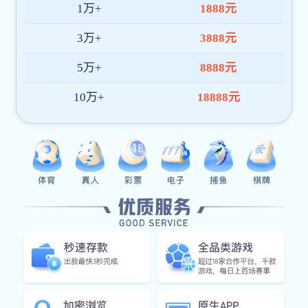
在技术层面，BBC组合凭借着各自独特的风格相辅相
成。贝尔以其迅猛的速度和突破能力著称，而C罗则
是进球机器，拥有无可比拟的射门精度和终结能力。
博格巴则提供了强大的中场控制力及创造力，让整个
攻击体系更加流畅高效。
这样的成就不仅仅体现在数据上，更重要的是他们能
够将个人才能转化为集体荣誉。在多场关键比赛中，
正是他们三人的出色表现帮助球队逆转局势，这种影
响深远且持久，使得其他球队也纷纷开始重视搭建类
似于BBC这样的核心阵容。
2、团队合作的重要性
布雷默提到尤文图斯时强调团队合作的重要性，而
BBC组合正是这种精神的典范。在他们身上，可以看