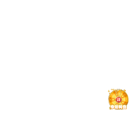
对于尤文图斯而言，加强个体发展同样是一项重要任
务。如果每名球员都能意识到自身成长与整体成绩息
息相关，那么球队将会如虎添翼。因此，在未来的发
展战略中，应加大对年轻球员培养及职业生涯规划方
面的投入，以期达到更高目标。
4、俱乐部文化建设
BBC组合之所以能取得如此巨大的成功，与皇家马德
里的俱乐部文化密不可分。这支球队历来注重胜利，
同时也倡导团结协作与尊重。这些文化理念渗透到了
每一位队员心中，使得大家都朝着同一个方向努力，
从而增强了整体战斗力。
与此同时，俱乐部也营造了一种开放包容的环境，各