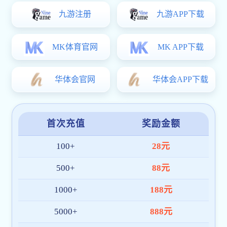
样。文章从四个方面详细分析了BBC组合的成就及其
对团队合作、球员个人发展、战术执行和俱乐部文化
等方面的重要性。通过深入探讨这些主题，旨在鼓励
尤文图斯在未来的发展中汲取灵感，从而提升球队整
体表现与竞争力。同时，也希望能够引发更多人对足
球团队精神和个人成长之间关系的思考。
1、BBC组合的卓越成就
BBC组合即贝尔、博格巴与C罗三位球员，他们在皇家
马德里期间展现出了极高的竞技水平以及无与伦比的
默契配合。这种默契使得他们能够在比赛中频繁制造
进攻机会，为球队赢得了多个重要赛事的冠军。他们
不仅仅是各自位置上的明星，更是在场上形成了强大
的化学反应。