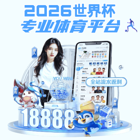
注册入口
博狗娱乐
APP与网页版入口｜
畅享全球体育赛事与数据服务
欢迎访问
博狗娱乐
，提供全面覆盖足球、篮
球、电竞等项目的赛事资讯与数据内容， 支持
APP下载
与
网页使用
，每日同步更新千场比
赛，聚焦热门体育内容， 助您轻松获取赛事动
态，掌握比赛节奏。
手机App
网页版