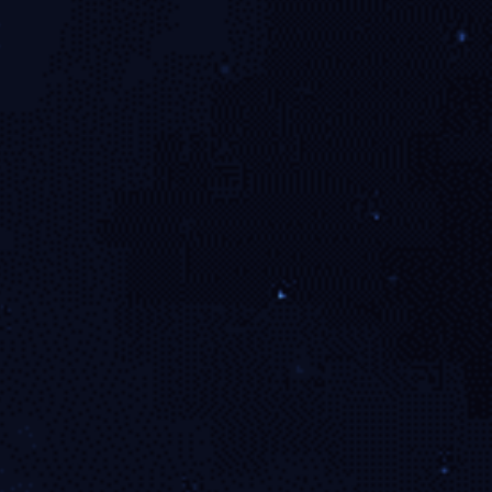
下一篇：
洪明甫强调韩国队11月专注比赛结