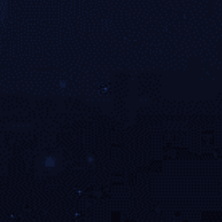
分成最佳二
了篮球界的广泛关注。两位年轻球...
队部分训练
球队都在积极备战，而穆西亚拉的复出...
联系我们
快速导航
徽省江汉区建设路101号27栋
App下载
室
关于我们
隐私政策
upport@bogouyulevip.com
用户协议
网站地图