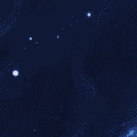
但其防守短板却一直是媒体和专家讨论的话题。在面对速度较快
会导致他在防守端缺乏积极性，这也是导致其防守效率不高的重
略来针对他时，他往往无法及时作出有效反应，从而给对手留下
积累，相信他能够逐步提高自己的防守水平。
因为篮球是一项团队运动。如果周围 teammates 能够提
来弥补。因此，我们应该以更加宽容和理解的态度来看待这个问
球员，更是一种希望。在追求胜利与卓越过程中，每位球员都会面
，就更应该站出来支持他们，而不是仅仅关注表面的缺陷。
爱篮球，也理应明白每位运动员都有优缺点。相较于指责与批评