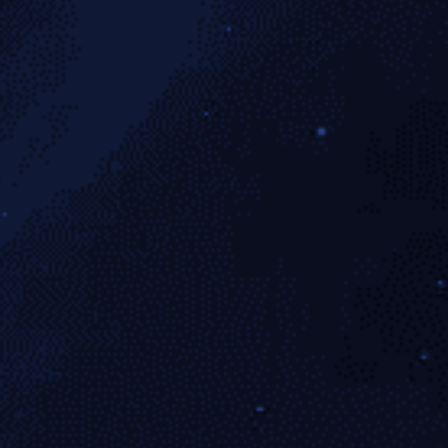
未扣分背后
多不为人知的风险。近日，有记者通...
筋伤势复杂
确认 腿筋伤势复杂但伤情不...