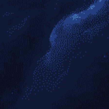
让更多人看到他努力的一面，也是我们每一个篮球爱好者应持有
影响到运动员心理。一句温暖的话语或一句真诚支持，都可能成
良好的氛围，让他继续发光发热，为篮球事业奉献更多精彩瞬间
在一定不足，但无可否认的是，他所取得的一切荣耀和成就是毋庸
承担着来自四面八方压力。希望大家能够从全局出发，对其给予
运动员来说，自我提升永远是持续追求之路。相信随着时间推移，
ball 的人们带来更加辉煌的人生篇章！