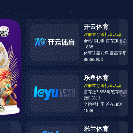
注册入口
赛事与数据服务
持
APP下载
与
网页使用
，每日同步更新
握比赛节奏。