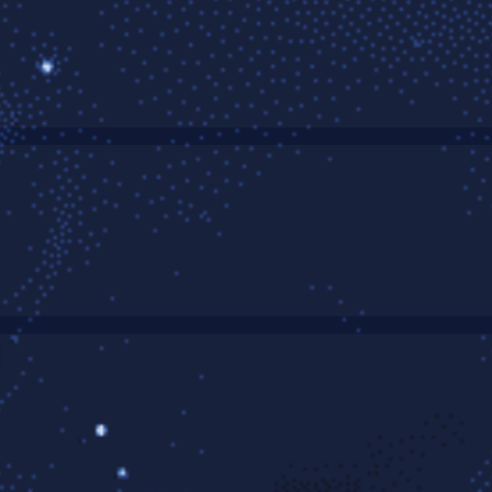
伟大成就不容忽视湖迷应给予理解与支持
是一位备受瞩目的明星。尽管他的防守能力常常受到质疑，但他
仅是球队的得分机器，更是组织进攻的关键。他所取得的个人荣
评，湖人的球迷们应给予理解与支持。在这篇文章中，我们将从
探讨，以期全面认识这位年轻巨星的价值。
泛关注，他以超凡的篮球智商和技术迅速崭露头角。从新秀赛季开
了他的巨大潜力。