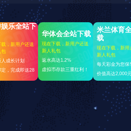
传球意识和篮板控制能力。每场比赛中，他都能轻松贡献30+
。这样多元化的技能组合也为他的职业生涯奠定了坚实基础。
印象深刻，无论是面对强敌还是逆境，他都能保持冷静，并做出
星之一，这些成就理应得到认可。
在球队中的重要性不言而喻。他不仅承担着得分重任，还负责组
使整个团队运转更为流畅。
了球队士气。在许多关键比赛中，他总能挺身而出，用自己的表
然是独行侠成功的重要因素之一。
契奇这样的顶尖球员，他们依然可以在竞争激烈的西部联盟中占
意义重大。