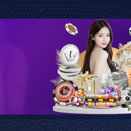
App下载
关于我们
体育热点
P与网页版入口｜畅享全球体育
球、篮球、电竞等项目的赛事资讯与数据内容， 支
聚焦热门体育内容， 助您轻松获取赛事动态，掌
手机App
网页版