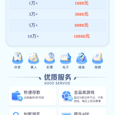
换中寻找机会，这使得我能够更好地发挥自己的优
势。
在我的职业生涯中，我逐渐意识到，快节奏不仅仅体
现在攻防转换时，还包括了每一次持球后的决策速
度。这要求我不断提高自己的判断力和执行力，以便
能迅速做出反应，从而抓住每一个得分机会。在这个
过程中，我也更加重视对比赛局势的观察与分析。
此外，快节奏还意味着更多的跑动和移动，这让我能
够充分利用我的运动能力。在这种高强度、高频率的
比赛环境下，我感到无比兴奋，因为这正是展示我技
术和体能的时候。
2、实施快节奏战术
实施快节奏战术，需要全队共同协作，每个球员都必