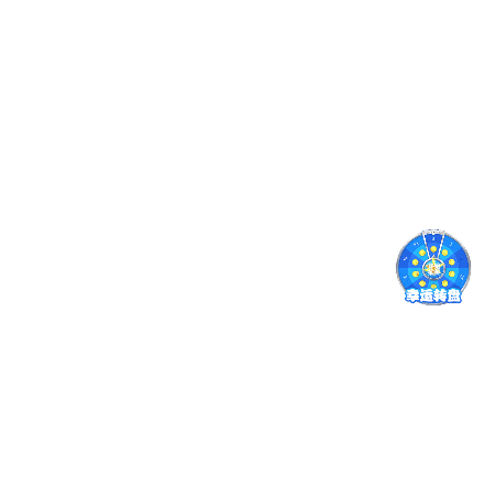
队友被挡住或者出现失误，我们要迅速调整站位，以
避免被对方轻易突破。这种相互支持和理解，是保证
我们整体表现优异的重要基础，也是推动球队向前发
展的动力之一。
4、个人发展与成长
通过参与快速节奏的比赛，我发现自己的各项技能都
有所提升。首先是身体素质，无论是耐力还是爆发
力，都因为频繁高强度训练而得到改善。此外，对抗
激烈程度也促使我不断挑战自我，提高竞技状态。
其次，在技术层面上，由于需要快速做出决策，所以
我的控球能力和投篮精度都有了显著提高。我学习到
了如何在匆忙之中特别注意细节，比如运用不同角度
投篮等技巧，让自己在压力下依旧保持冷静，有效完