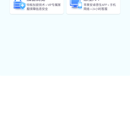
须明确自己的角色。而作为球队的一员，我深知自己
肩负着引领进攻的责任。在快速进攻中，我会主动寻
求突破，不仅为了自己创造得分机会，也为了为队友
提供良好的投篮空间。
同时，在阵地战中，我也会积极跑动，通过掩护和切
入来拉开空间。这就是为什么我非常重视与队友之间
默契配合的重要性。当我们在场上频繁移动时，我们
可以有效撕裂对方防线，为球队争取更多得分机会。
当然，控制好比赛节奏同样关键。在面对不同类型的
防守时，我会根据情况调整我们的进攻速度。有时候
放慢速度可以让我们更好地组织进攻，而有时候则需
要加速以打乱对方防守部署。这种灵活性让我能够在
动态变化中找到最佳解决方案。